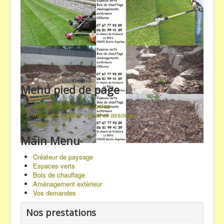
Menu pied de page
sitemap vignal et associes
mentions legales vignal et associes
login
Main Menu
Créateur de paysage
Espaces verts
Bois de chauffage
Aménagement extèrieur
Vos demandes
Nos prestations