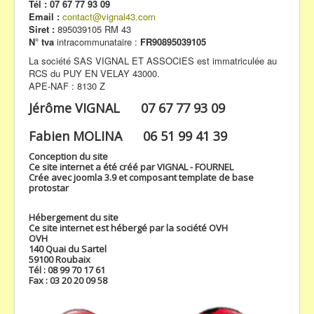
Tél : 07 67 77 93 09
Email :
contact@vignal43.com
Siret :
895039105 RM 43
N° tva
intracommunataire :
FR90895039105
La société SAS VIGNAL ET ASSOCIES est immatriculée au
RCS du PUY EN VELAY 43000.
APE-NAF : 8130 Z
Jérôme VIGNAL 07 67 77 93 09
Fabien MOLINA 06 51 99 41 39
Conception du site
Ce site internet a été créé par VIGNAL - FOURNEL
Crée avec joomla 3.9 et composant template de base
protostar
Hébergement du site
Ce site internet est hébergé par la société OVH
OVH
140 Quai du Sartel
59100 Roubaix
Tél : 08 99 70 17 61
Fax : 03 20 20 09 58